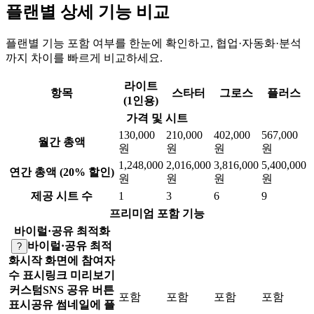
플랜별 상세 기능 비교
플랜별 기능 포함 여부를 한눈에 확인하고, 협업·자동화·분석
까지 차이를 빠르게 비교하세요.
라이트
항목
스타터
그로스
플러스
(1인용)
가격 및 시트
130,000
210,000
402,000
567,000
월간 총액
원
원
원
원
1,248,000
2,016,000
3,816,000
5,400,000
연간 총액 (20% 할인)
원
원
원
원
제공 시트 수
1
3
6
9
프리미엄 포함 기능
바이럴·공유 최적화
바이럴·공유 최적
?
화
시작 화면에 참여자
수 표시
링크 미리보기
커스텀
SNS 공유 버튼
포함
포함
포함
포함
표시
공유 썸네일에 플