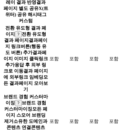
레이 결과 반영
결과
페이지 별도 공유
X(트
위터) 공유 해시태그
커스텀
전환 유도형 결과 페
이지
전환 유도형
?
결과 페이지
결과페이
지 링크버튼(행동 유
도 버튼) 추가
결과페
이지 이미지 클릭링크
포함
포함
포함
포함
추가
응답 후 외부 링
크로 이동
결과 페이지
에 외부링크 임베딩
모
든 결과페이지 모아보
기
브랜드 경험 커스터마
이징
브랜드 경험
?
커스터마이징
모든 페
이지 스모어 브랜딩
제거
소유한 도메인과
포함
포함
포함
포함
콘텐츠 연결
콘텐츠