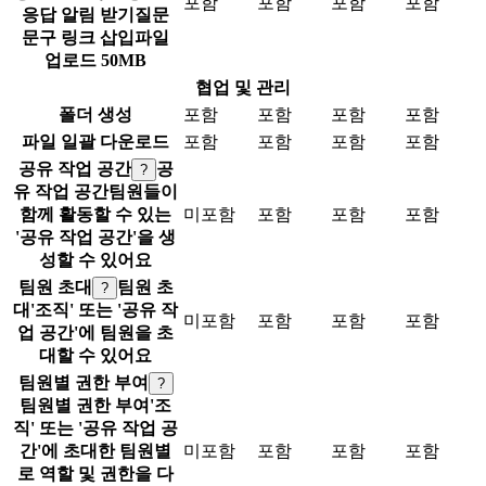
포함
포함
포함
포함
응답 알림 받기
질문
문구 링크 삽입
파일
업로드 50MB
협업 및 관리
폴더 생성
포함
포함
포함
포함
파일 일괄 다운로드
포함
포함
포함
포함
공유 작업 공간
공
?
유 작업 공간
팀원들이
함께 활동할 수 있는
미포함
포함
포함
포함
'공유 작업 공간'을 생
성할 수 있어요
팀원 초대
팀원 초
?
대
'조직' 또는 '공유 작
미포함
포함
포함
포함
업 공간'에 팀원을 초
대할 수 있어요
팀원별 권한 부여
?
팀원별 권한 부여
'조
직' 또는 '공유 작업 공
간'에 초대한 팀원별
미포함
포함
포함
포함
로 역할 및 권한을 다