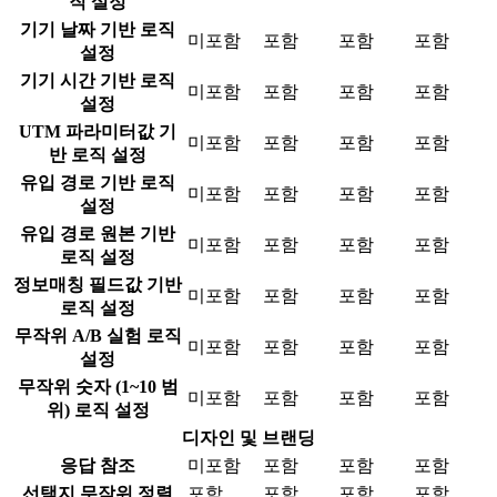
직 설정
기기 날짜 기반 로직
미포함
포함
포함
포함
설정
기기 시간 기반 로직
미포함
포함
포함
포함
설정
UTM 파라미터값 기
미포함
포함
포함
포함
반 로직 설정
유입 경로 기반 로직
미포함
포함
포함
포함
설정
유입 경로 원본 기반
미포함
포함
포함
포함
로직 설정
정보매칭 필드값 기반
미포함
포함
포함
포함
로직 설정
무작위 A/B 실험 로직
미포함
포함
포함
포함
설정
무작위 숫자 (1~10 범
미포함
포함
포함
포함
위) 로직 설정
디자인 및 브랜딩
응답 참조
미포함
포함
포함
포함
선택지 무작위 정렬
포함
포함
포함
포함