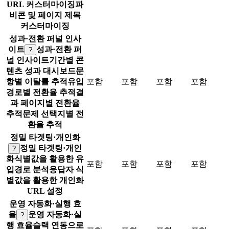
URL 커스터마이징
파
비콘 및 페이지 제목
커스터마이징
성과·전환 퍼널 인사
이트
성과·전환 퍼
?
널 인사이트
기간별 콘
텐츠 성과 대시보드
문
항별 이탈률 추적
유입
포함
포함
포함
포함
경로별 전환율 추적
결
과 페이지별 전환율
추적
문제 선택지별 전
환율 추적
정밀 타겟팅·개인화
정밀 타겟팅·개인
?
화
식별값을 활용한 유
포함
포함
포함
포함
입경로 분석
응답자 식
별값을 활용한 개인화
URL 설정
운영 자동화·실행 효
율
운영 자동화·실
?
행 효율
슬랙 연동으로